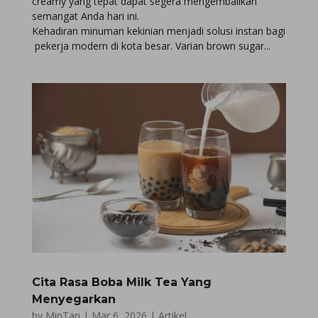
creamy yang tepat dapat segera mengembalikan
semangat Anda hari ini.
Kehadiran minuman kekinian menjadi solusi instan bagi
pekerja modern di kota besar. Varian brown sugar...
Cita Rasa Boba Milk Tea Yang
Menyegarkan
by
MinTan
|
Mar 6, 2026
|
Artikel