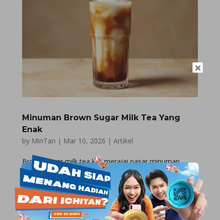
Minuman Brown Sugar Milk Tea Yang
Enak
by
MinTan
|
Mar 10, 2026
|
Artikel
Brown sugar milk tea kini merajai pasar minuman
kekinian di berbagai negara. Kombinasi susu segar dan
gula aren menciptakan rasa yang sangat istimewa.
Banyak orang rela antre panjang hanya untuk
mendapatkan segelas minuman manis ini. Tren kuliner
ini terus berkembang...